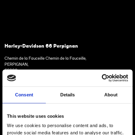
Harley-Davidson 66 Perpignan
Chemin de la Fauceille Chemin de la Fauceille,
PERPIGNAN,
66000.
VISITER LE SITE
Consent
Details
About
Toutes les motos H-D Certified du concessionnaire
+33 3 46 85 52 10
x.charles@hd-perpignan-avignon.fr
This website uses cookies
We use cookies to personalise content and ads, to
provide social media features and to analyse our traffic.