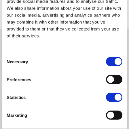
Ce n'est qu'une fois que cela a été fait qu'une moto peut obtenir le droit
provide social media features and to analyse our traffic.
d'être classée H-D Certified™ et bénéficier des autres avantages
We also share information about your use of our site with
associés à ces motos d'occasion haut de gamme.
our social media, advertising and analytics partners who
may combine it with other information that you’ve
provided to them or that they’ve collected from your use
of their services.
Consent
Necessary
Selection
Preferences
Statistics
Marketing
Vérification de l'historique