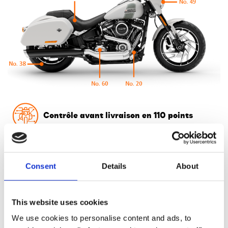
Contrôle avant livraison en 110 points
Le contrôle de l'état technique de la moto est le même pour
tous les concessionnaires agréés
Consent
Details
About
Il s'agit d'un contrôle de 110 points couvrant tout le
fonctionnement de la machine.
Un procès-verbal détaillé signé par le technicien exécutant est
This website uses cookies
à la disposition du client à chaque inspection
We use cookies to personalise content and ads, to