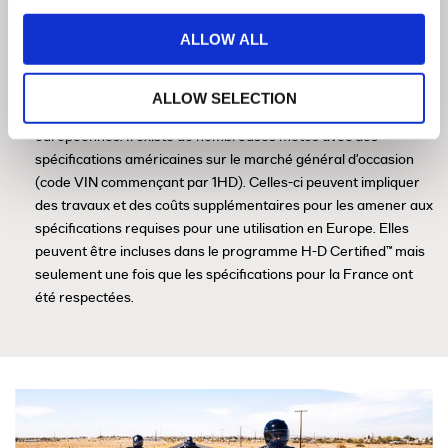
Dans le programme H-D Certified, les motos sont proposées
ALLOW ALL
uniquement avec les spécifications européennes (code VIN
commençant par 5HD). Cela signifie que la moto est conçue
pour le marché européen et répond à toutes les exigences
ALLOW SELECTION
législatives et techniques pour fonctionner sur les routes
européennes. Il existe de nombreuses motos avec des
spécifications américaines sur le marché général d'occasion
(code VIN commençant par 1HD). Celles-ci peuvent impliquer
des travaux et des coûts supplémentaires pour les amener aux
spécifications requises pour une utilisation en Europe. Elles
peuvent être incluses dans le programme H-D Certified™ mais
seulement une fois que les spécifications pour la France ont
été respectées.