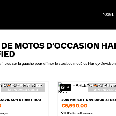
ACCUEIL
 DE MOTOS D'OCCASION HA
FIED
les filtres sur la gauche pour affiner le stock de modèles Harley-Davids
4
-DAVIDSON STREET ROD
2019 HARLEY-DAVIDSON STRE
0
€5,590.00
imoges
H-D Vallee de Chevreuse