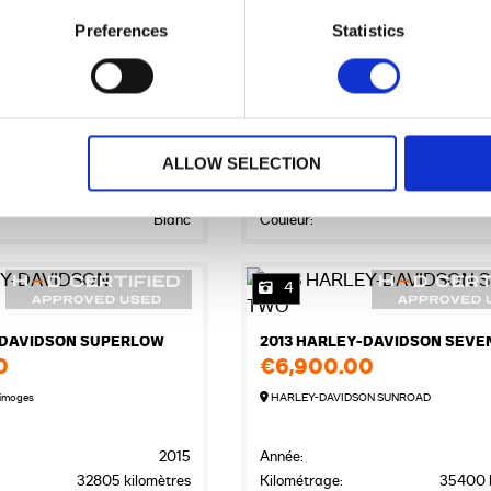
3
Preferences
Statistics
-DAVIDSON STREET
2017 HARLEY-DAVIDSON STRE
0
€6,500.00
a Rochelle
Harley-Davidson Bordeaux
2019
Année:
ALLOW SELECTION
2421 kilomètres
Kilométrage:
13200 
Puilboreau
Localisation:
Blanc
Couleur:
4
-DAVIDSON SUPERLOW
0
€6,900.00
imoges
HARLEY-DAVIDSON SUNROAD
2015
Année:
32805 kilomètres
Kilométrage:
35400 k