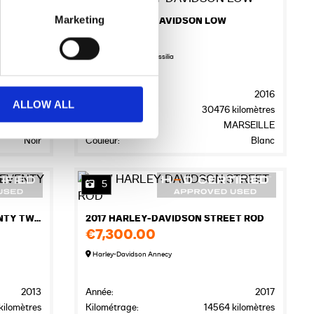
4
Marketing
ET
2016 HARLEY-DAVIDSON LOW
€6,900.00
Harley-Davidson Massilia
2017
Année:
2016
ALLOW ALL
kilomètres
Kilométrage:
30476 kilomètres
BEGLES
Localisation:
MARSEILLE
Noir
Couleur:
Blanc
5
2013 HARLEY-DAVIDSON SEVENTY TWO
2017 HARLEY-DAVIDSON STREET ROD
€7,300.00
Harley-Davidson Annecy
2013
Année:
2017
ilomètres
Kilométrage:
14564 kilomètres