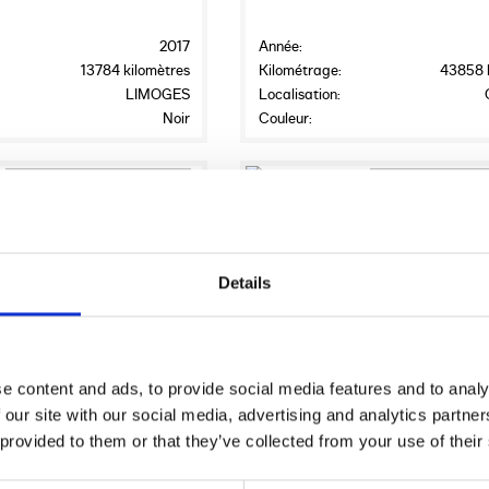
2017
Année:
13784 kilomètres
Kilométrage:
43858 
LIMOGES
Localisation:
Noir
Couleur:
12
-DAVIDSON STREET ROD
2019 HARLEY-DAVIDSON STRE
0
€5,990.00
Details
es
Harley-Davidson Toulon
2018
Année:
9567 kilomètres
Kilométrage:
22723 
e content and ads, to provide social media features and to analy
Roquebrune sur Argens
Localisation:
La Vale
 our site with our social media, advertising and analytics partn
Noir
Couleur:
 provided to them or that they’ve collected from your use of their