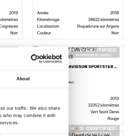
2019
Année:
2018
kilomètres
Kilométrage:
38622 kilomètres
Coignieres
Localisation:
Roquebrune sur Argens
Noir
Couleur:
Noir
6
ET ROD
2013 HARLEY-DAVIDSON SPORTSTER 883
€5,999.00
About
Harley - Davidson Melun
2019
Année:
2013
kilomètres
Kilométrage:
32352 kilomètres
se our traffic. We also share
tte du Var
Localisation:
Vert Saint Denis
ers who may combine it with
Noir
Couleur:
Rouge
 services.