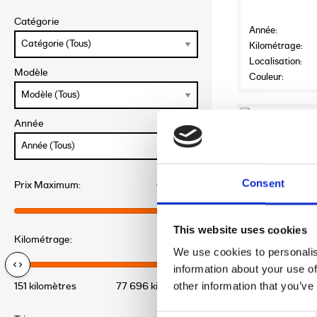
Catégorie
Année:
Kilométrage:
Localisation:
Modèle
Couleur:
6
Année
2018 HARLEY
€5,900.0
Consent
Prix Maximum:
€54 900
Prestige Motorcycl
This website uses cookies
Année:
Kilométrage:
Kilométrage:
We use cookies to personalis
Localisation:
information about your use of
Couleur:
other information that you’ve
151 kilomètres
77 696 kilomètres