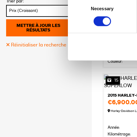
Consent
Trier par:
5
Selection
Necessary
2019 HARLEY
€6,490.0
Harley-Davidson L
METTRE À JOUR LES
RÉSULTATS
Année:
Réinitialiser la recherche
Kilométrage:
Localisation:
Couleur:
15
2015 HARLEY
€6,900.0
Harley-Davidson L
Année:
Kilométrage: