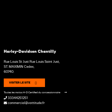
Harley-Davidson Chantilly
Rue Louis St Just Rue Louis Saint Just,
ST. MAXIMIN Cedex,
60740.
VISITER LE SITE
Toutes les motos H-D Certified du concessionnaire
33344251251
commercial@vattitude.fr