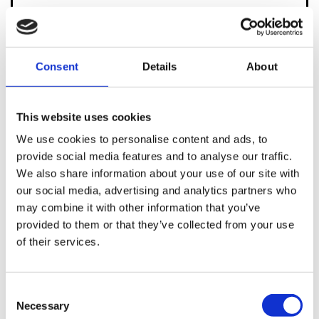
Consent
Details
About
Souhaitez-vous être contacté pour les produits, services et
événements Harley-Davidson ?:
Merci de me contacter (cocher pour accepter):
This website uses cookies
J'ai lu, compris et accepté
la notification de confidentialité ci-jointe
, et
We use cookies to personalise content and ads, to
je souhaite être contacté.
provide social media features and to analyse our traffic.
We also share information about your use of our site with
our social media, advertising and analytics partners who
Par e-mail à l'adresse indiquée.
may combine it with other information that you’ve
Par téléphone au numéro indiqué.
provided to them or that they’ve collected from your use
of their services.
Consent
Necessary
Selection