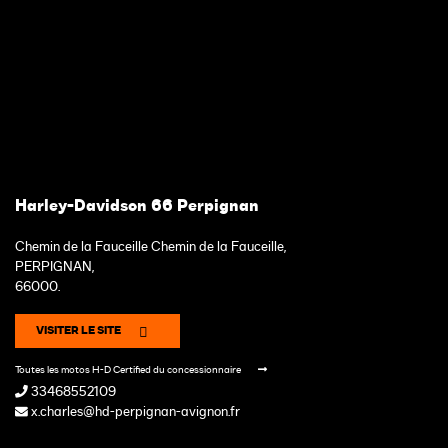
Harley-Davidson 66 Perpignan
Chemin de la Fauceille Chemin de la Fauceille,
PERPIGNAN,
66000.
VISITER LE SITE
Toutes les motos H-D Certified du concessionnaire
33468552109
x.charles@hd-perpignan-avignon.fr