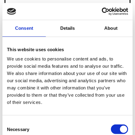
Consent
Details
About
Souhaitez-vous être contacté pour les produits, services et
événements Harley-Davidson ?:
Merci de me contacter (cocher pour accepter):
This website uses cookies
J'ai lu, compris et accepté
la notification de confidentialité ci-jointe
, et
We use cookies to personalise content and ads, to
je souhaite être contacté.
provide social media features and to analyse our traffic.
We also share information about your use of our site with
our social media, advertising and analytics partners who
Par e-mail à l'adresse indiquée.
may combine it with other information that you’ve
Par téléphone au numéro indiqué.
provided to them or that they’ve collected from your use
of their services.
Consent
Necessary
Selection